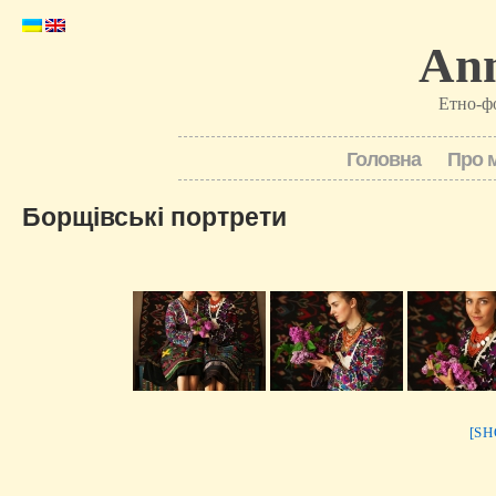
Ann
Етно-ф
Головна
Про 
Борщівські портрети
[S