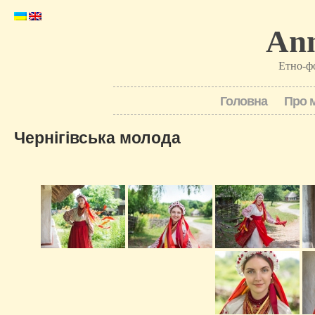
Ann
Етно-ф
Головна
Про 
Чернігівська молода