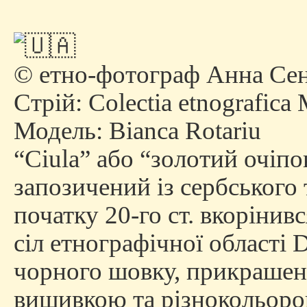
© етно-фотограф Анна Сен
Стрій:
Colectia etnografica
Модель: Bianca Rotariu
“Ciula” або “золотий очіпо
запозичений із сербського
початку 20-го ст. вкорінив
сіл етнографічної області D
чорного шовку, прикрашен
вишивкою та різнокольоро