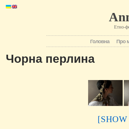
Ann
Етно-ф
Головна
Про 
Чорна перлина
[SHOW