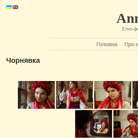
Ann
Етно-ф
Головна
Про 
Чорнявка