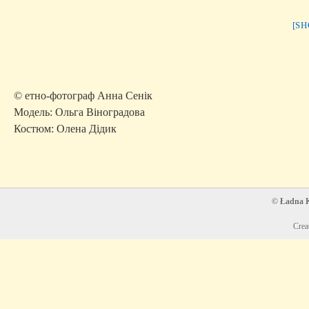
[S
© етно-фотограф Анна Сенік
Модель: Ольга Віноградова
Костюм: Олена Дідик
© Ładna Ko
Crea