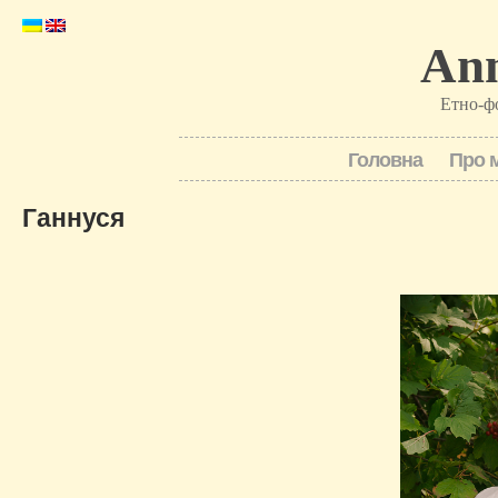
Ann
Етно-ф
Головна
Про 
Ганнуся