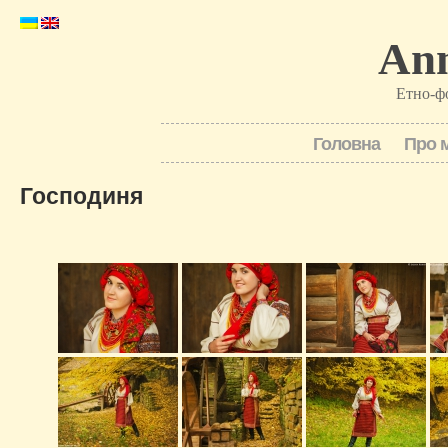
Ann
Етно-ф
Головна
Про 
Господиня