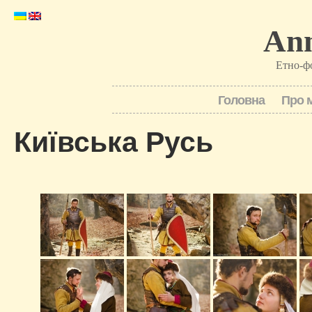
Ann
Етно-ф
Головна
Про 
Київська Русь