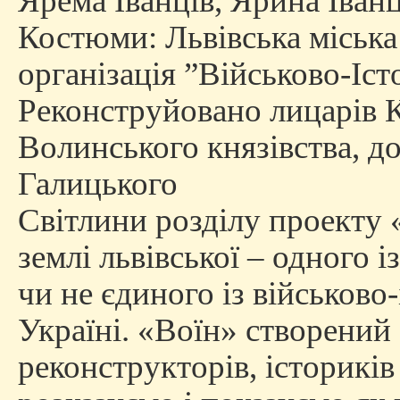
Ярема Іванців, Ярина Іванц
Костюми: Львівська міськ
організація ”Військово-Іс
Реконструйовано лицарів К
Волинського князівства, д
Галицького
Cвітлини розділу проекту
землі львівської – одного 
чи не єдиного із військово
Україні. «Воїн» створений
реконструкторів, істориків