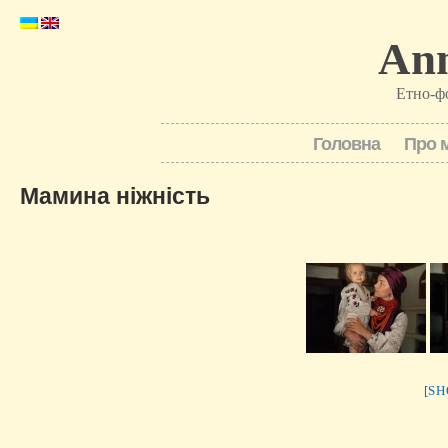
Ann
Етно-ф
Головна
Про 
Мамина ніжність
[S