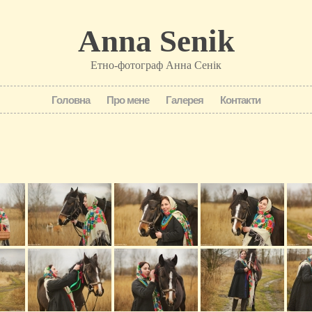
Anna Senik
Етно-фотограф Анна Сенік
Головна
Про мене
Галерея
Контакти