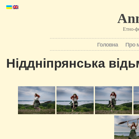
Ann
Етно-ф
Головна
Про 
Ніддніпрянська відь