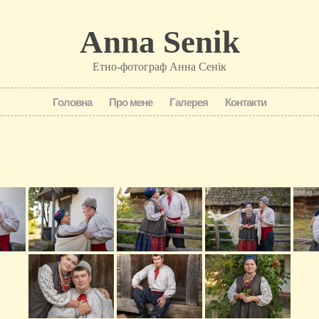
Anna Senik
Етно-фотограф Анна Сенік
Головна
Про мене
Галерея
Контакти