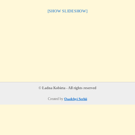
[SHOW SLIDESHOW]
© Ładna Kobieta - All rights reserved
Created by
Osadchyi Serhii