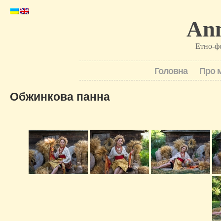
Ann
Етно-ф
Головна
Про 
Обжинкова панна