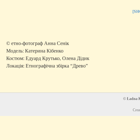
[S
© етно-фотограф Анна Сенік
Модель: Катерина Кібенко
Костюм: Едуард Крутько, Олена Дідик
Локація: Етнографічна збірка “Древо”
© Ładna Ko
Crea