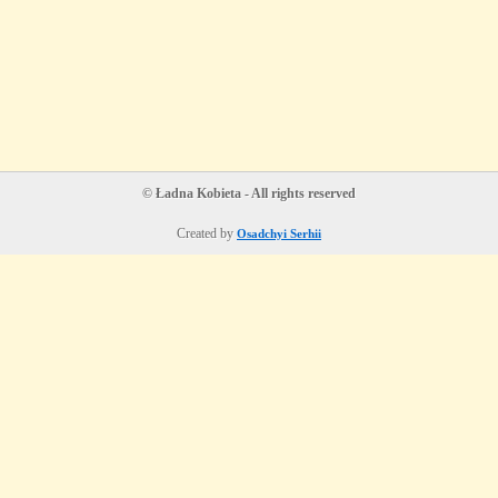
© Ładna Kobieta - All rights reserved
Created by
Osadchyi Serhii