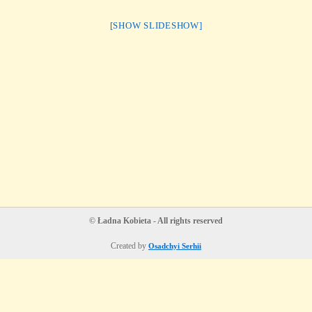
[SHOW SLIDESHOW]
© Ładna Kobieta - All rights reserved
Created by
Osadchyi Serhii