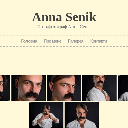
Anna Senik
Етно-фотограф Анна Сенік
Головна
Про мене
Галерея
Контакти