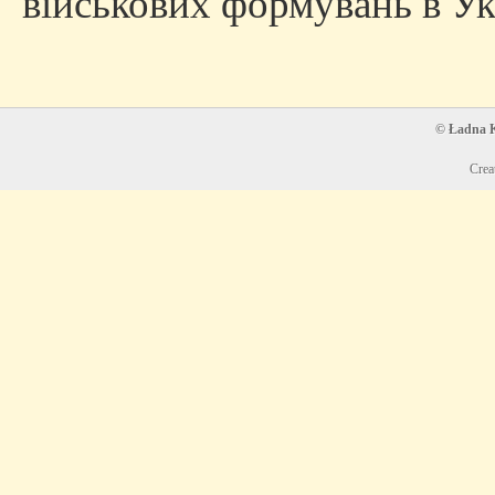
військових формувань в Ук
© Ładna Ko
Crea