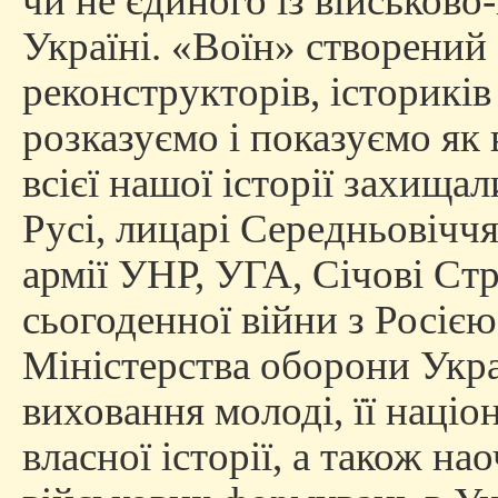
чи не єдиного із військово
Україні. «Воїн» створений
реконструкторів, істориків
розказуємо і показуємо як
всієї нашої історії захища
Русі, лицарі Середньовіччя
армії УНР, УГА, Січові Стрі
сьогоденної війни з Росією
Міністерства оборони Укра
виховання молоді, її націо
власної історії, а також на