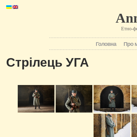
Ann
Етно-ф
Головна
Про 
Стрілець УГА