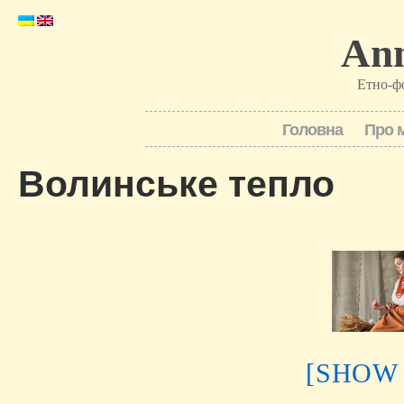
Ann
Етно-ф
Головна
Про 
Волинське тепло
[SHOW