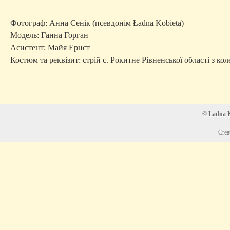
Фотограф: Анна Сенік (псевдонім Ładna Kobieta)
Модель: Ганна Горган
Асистент: Майя Ернст
Костюм та реквізит: стрій с. Рокитне Рівненської області з к
© Ładna Ko
Crea