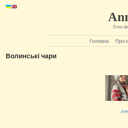
Ann
Етно-ф
Головна
Про 
Волинські чари
[S