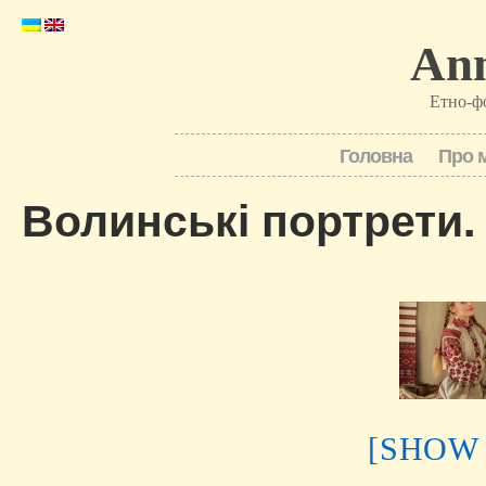
Ann
Етно-ф
Головна
Про 
Волинські портрети.
[SHOW