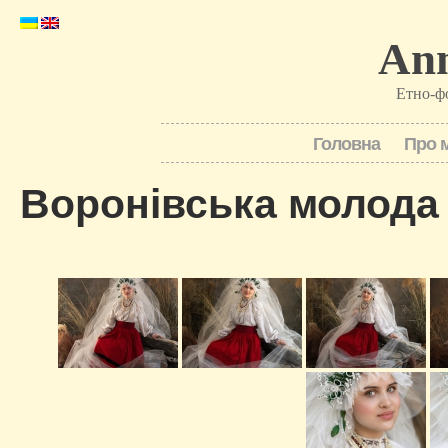
Ann
Етно-ф
Головна
Про 
Воронівська молода