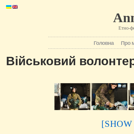
Ann
Етно-ф
Головна
Про 
Військовий волонте
[SHOW