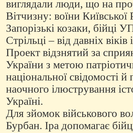
виглядали люди, що на прот
Вітчизну: воїни Київської 
Запорізькі козаки, бійці У
Стрільці – від давніх віків
Проект відзнятий за сприя
України з метою патріотичн
національної свідомості й п
наочного ілюстрування іст
Україні.
Для зйомок військового во
Бурбан. Іра допомагає бійц