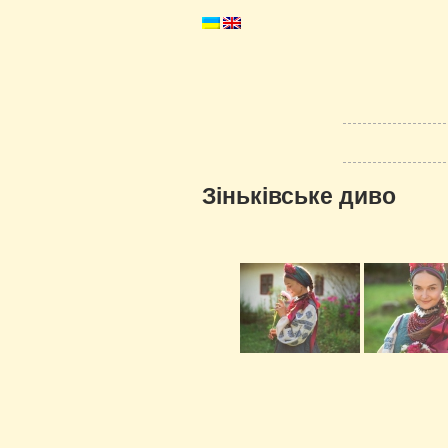
Зіньківське диво