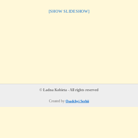
[SHOW SLIDESHOW]
© Ładna Kobieta - All rights reserved
Created by
Osadchyi Serhii