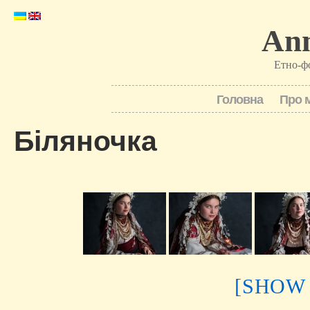
Ann
Етно-ф
Головна
Про 
Біляночка
[SHOW