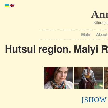
Ann
Ethno ph
Main
About
Hutsul region. Malyi 
[SHOW