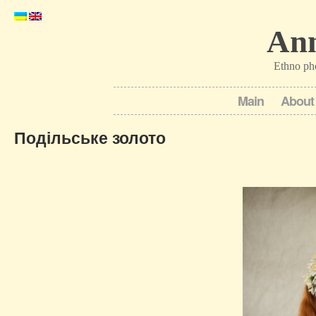
Ann
Ethno ph
Main
About
Подільське золото