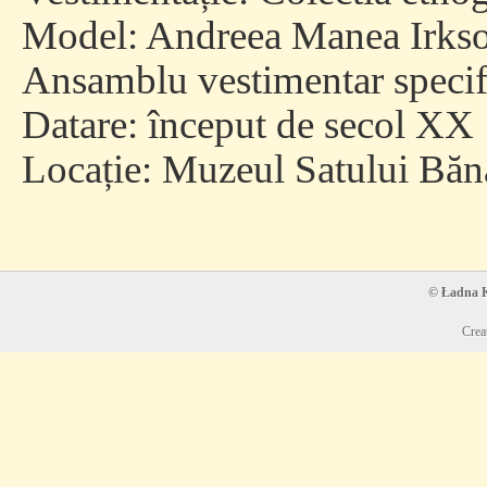
Model: Andreea Manea Irkso
Ansamblu vestimentar specif
Datare: început de secol XX
Locație:
Muzeul Satului Bănă
© Ładna Ko
Crea