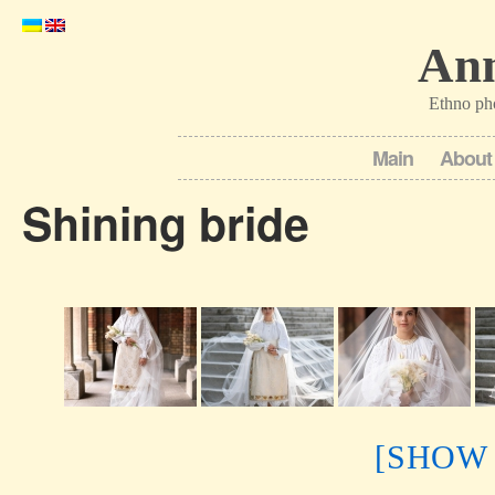
Ann
Ethno ph
Main
About
Shining bride
[SHOW