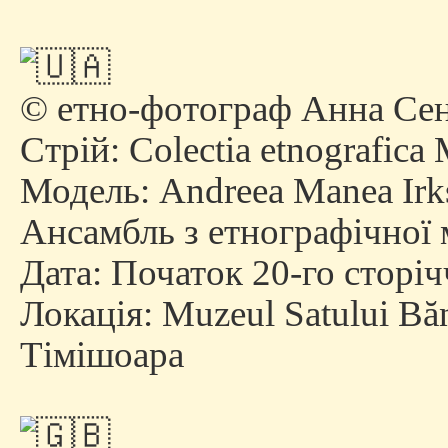
© етно-фотограф Анна Сен
Стрій:
Colectia etnografica
Модель: Andreea Manea Irk
Ансамбль з етнографічної 
Дата: Початок 20-го сторіч
Локація:
Muzeul Satului Băn
Тімішоара