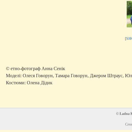
[S
© етно-фотограф Анна Сенік
Моделі: Олеся Говорун, Тамара Говорун, Джером Штраус, Ю
Костюми: Олена Дідик
© Ładna Ko
Crea