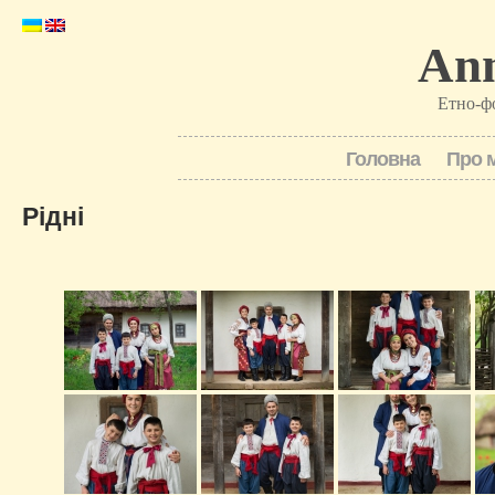
Ann
Етно-ф
Головна
Про 
Рідні