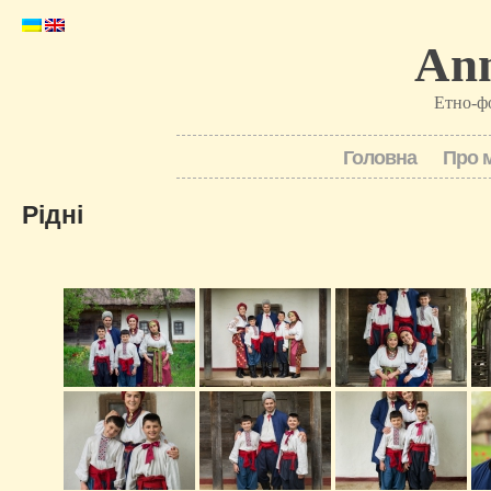
Ann
Етно-ф
Головна
Про 
Рідні