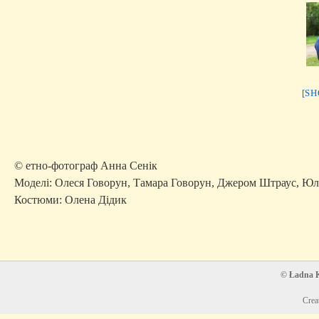
[S
© етно-фотограф Анна Сенік
Моделі: Олеся Говорун, Тамара Говорун, Джером Штраус, Ю
Костюми: Олена Дідик
© Ładna Ko
Crea