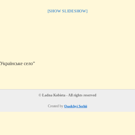
[SHOW SLIDESHOW]
Українське село”
© Ładna Kobieta - All rights reserved
Created by
Osadchyi Serhii