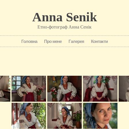
Anna Senik
Етно-фотограф Анна Сенік
Головна
Про мене
Галерея
Контакти