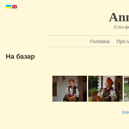
Ann
Етно-ф
Головна
Про 
На базар
[S