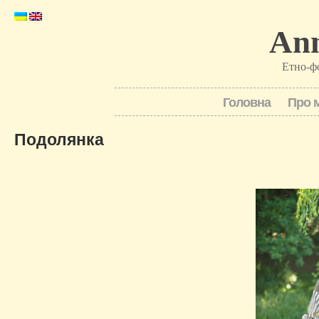
Ann
Етно-ф
Головна
Про 
Подолянка