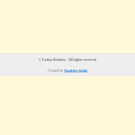
© Ładna Kobieta - All rights reserved
Created by
Osadchyi Serhii