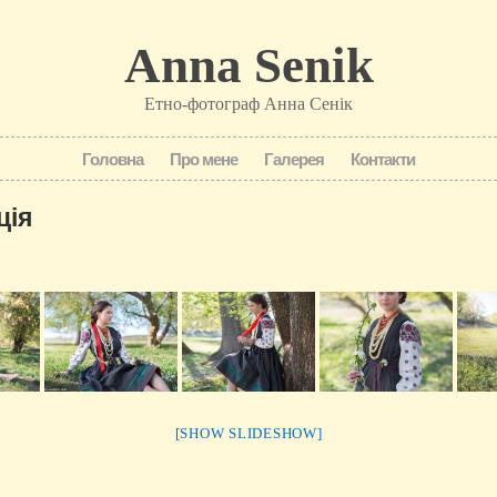
Anna Senik
Етно-фотограф Анна Сенік
Головна
Про мене
Галерея
Контакти
ція
[SHOW SLIDESHOW]