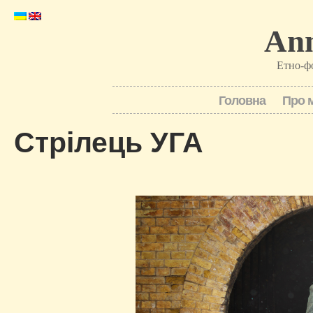
Ann
Етно-ф
Головна
Про 
Стрілець УГА