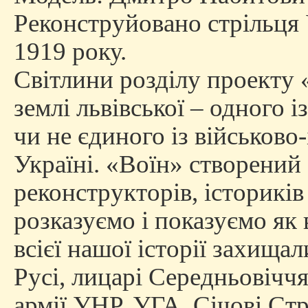
Реконструйовано стрільця 
1919 року.
Cвітлини розділу проекту
землі львівської – одного 
чи не єдиного із військово
Україні. «Воїн» створений
реконструкторів, істориків
розказуємо і показуємо як
всієї нашої історії захища
Русі, лицарі Середньовіччя
армії УНР, УГА, Січові Стрі