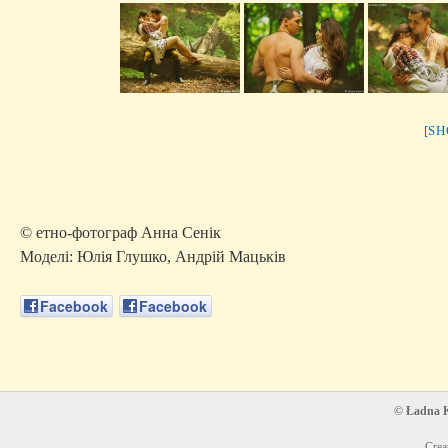
[S
© етно-фотограф Анна Сенік
Моделі: Юлія Глушко, Андрій Мацьків
Facebook
Facebook
© Ładna Ko
Crea