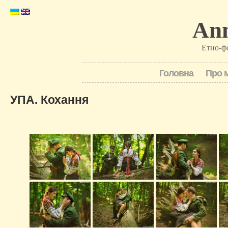
Ann
Етно-ф
Головна
Про 
УПА. Кохання