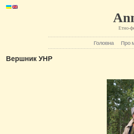
Ann
Етно-ф
Головна
Про 
Вершник УНР