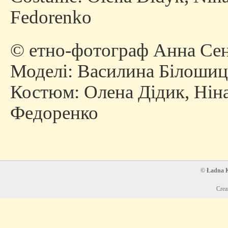
Fedorenko
© етно-фотограф Анна Сен
Моделі: Василина Білошиц
Костюм: Олена Дідик, Нін
Федоренко
© Ładna Ko
Crea