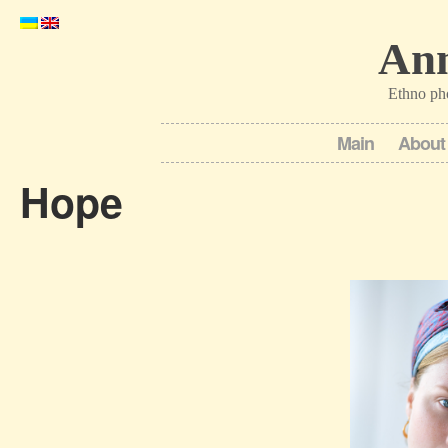
Ann
Ethno ph
Main
About
Hope