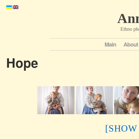
Ann
Ethno ph
Main
About
Hope
[SHOW