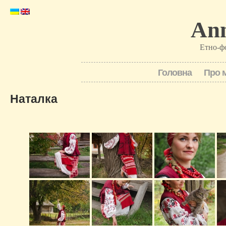
Ann
Етно-ф
Головна
Про 
Наталка