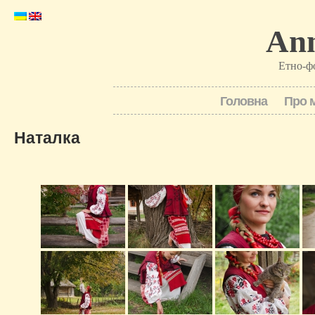
Ann
Етно-ф
Головна
Про 
Наталка