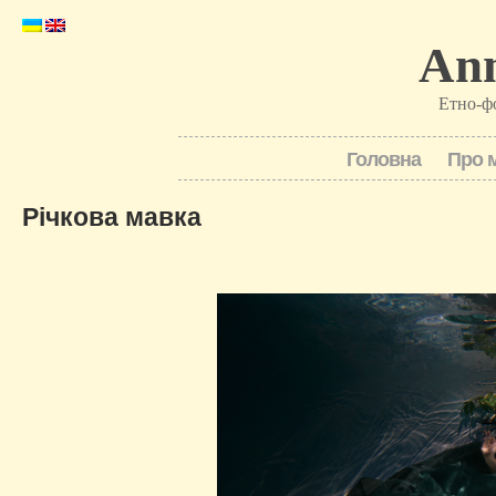
Ann
Етно-ф
Головна
Про 
Річкова мавка